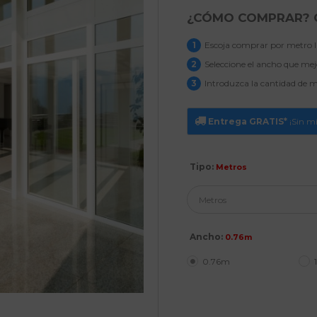
¿CÓMO COMPRAR?
1
Escoja comprar por metro li
2
Seleccione el ancho que mejor
3
Introduzca la cantidad de me
Entrega GRATIS*
¡Sin m
Tipo:
Metros
Ancho:
0.76m
0.76m