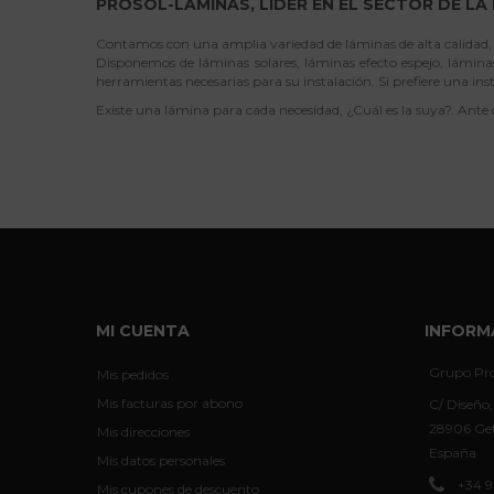
PROSOL-LÁMINAS, LIDER EN EL SECTOR DE LA
Contamos con una amplia variedad de láminas de alta calidad, d
Disponemos de láminas solares, láminas efecto espejo, láminas
herramientas necesarias para su instalación. Si prefiere una ins
Existe una lámina para cada necesidad, ¿Cuál es la suya?. Ante
MI CUENTA
INFORM
Grupo Pro
Mis pedidos
Mis facturas por abono
C/ Diseño,
28906 Get
Mis direcciones
España
Mis datos personales
+34 9
Mis cupones de descuento