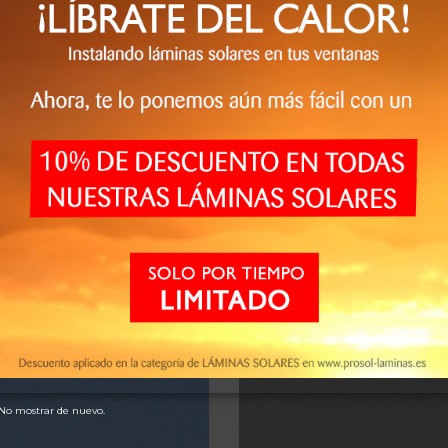
Reducción de deslumbrami
espejada en días soleados que le
58 %
ta transmisión de luz, le sugerimos:
Protección UV / Decoloraci
e cristal
.
99 %
ordes, preservará el funcionamiento y
ientes que adquirieron este producto también comp
No mostrar de nuevo.