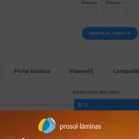
Metros
Piezas:
AÑADIR AL CARRITO
Ficha técnica
Videos(1)
Compatib
Reducción del calor
66 %
 medio para ventanas
Pérdida de luz (%)
islante alta. Aunque la transmisión
SR. Le ofrece una protección eficaz
9
amiento, sin tener que prescindir de
ón prematura de textiles, suelos y