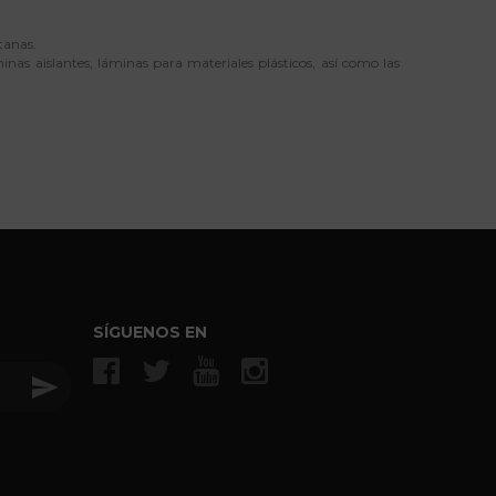
tanas.
nas aislantes, láminas para materiales plásticos, así como las
SÍGUENOS EN