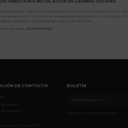
 DISTRIBUCIÓN E INSTALACIÓN DE LÁMINAS SOLARES
iseñadas para mejorar las prestaciones de todo tipo de acristalamientos y ven
 de decoloración / UV, Láminas de seguridad (antifragmento, antirrobo), lámi
talación profesional, solicite presupuesto sin compromiso.
 cualquier duda,
¡Consúltenos!
ACIÓN DE CONTACTO
BOLETÍN
sol
 26 Nave 33
afe (Madrid)
Suscríbase y reciba ofertas exclusivas
02 052 903 / 917 540 571