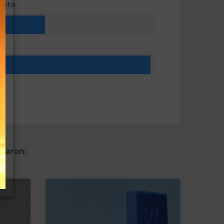
ento
ón
raron: