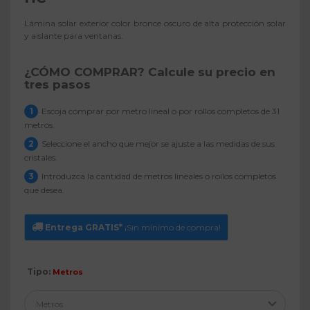
Lámina solar exterior color bronce oscuro de alta protección solar
y aislante para ventanas.
¿CÓMO COMPRAR?
Calcule su precio en
tres pasos
1
Escoja comprar por metro lineal o por rollos completos de 31
metros.
2
Seleccione el ancho que mejor se ajuste a las medidas de sus
cristales.
3
Introduzca la cantidad de metros lineales o rollos completos
que desea.
Entrega GRATIS*
¡Sin mínimo de compra!
Tipo:
Metros