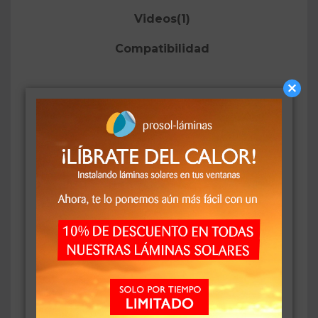
Videos(1)
Compatibilidad
Bronce 80 X HC
Lámina solar exterior color bronce
oscuro metalizado para ventanas
Esta lámina ofrece una protección solar alta. Para ello
está fuertemente oscurecida y con un elevado efecto
espejo de color bronce metalizado que crea un
ambiente de calidez y le protegerá de miradas curiosas
durante el día.
Se recomienda esta lámina si se busca una reducción
drástica de la entrada de calor y el deslumbramiento.
Además combate la decoloración prematura de textiles,
suelos y muebles.
En el caso de que prefiera una mayor entrada de luz,