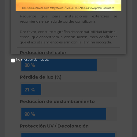
debería escoger una lámina más clara, por ejemplo
nuestra lámina Plata 70 X HC.
Recuerde que para instalaciones exteriores se
recomienda el sellado de bordes con silicona.
Por favor, consulte el gráfico de compatibilidad lámina-
cristal que encontrará a continuación, para confirmar
que el acristalamiento es afín con la lámina escogida.
Reducción del calor
No mostrar de nuevo.
80 %
Pérdida de luz (%)
21 %
Reducción de deslumbramiento
90 %
Protección UV / Decoloración