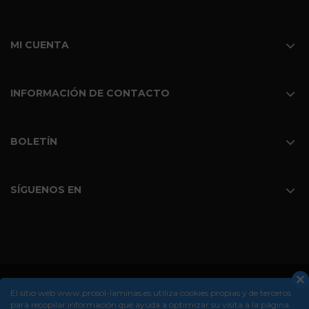
MI CUENTA
INFORMACIÓN DE CONTACTO
BOLETÍN
SÍGUENOS EN
El sitio web www.prosol-laminas.es utiliza cookies propias y de terceros
Copyright © 2008-2026 Grupo Prosol
para recopilar información que ayuda a optimizar su visita a la página.