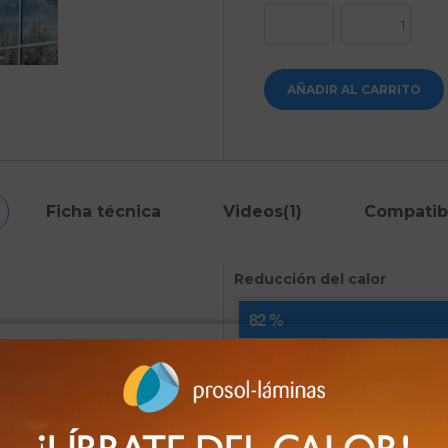
AÑADIR AL CARRITO
Ficha técnica
Videos(1)
Compatib
Reducción del calor
82 %
curo para ventanas
Pérdida de luz (%)
 diseñada para mejorar lo máximo
s fugas de temperatura. Reduce hasta
18 %
la pérdida de calefacción o aire
Reducción de deslumbrami
lor plata oscuro, disfrutará de un