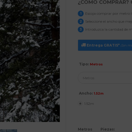
¿CÓMO COMPRAR?
1
Escoja comprar por metro li
2
Seleccione el ancho que mejor
3
Introduzca la cantidad de me
Entrega GRATIS*
¡Sin m
Tipo:
Metros
Ancho:
1.52m
1.52m
Metros
Piezas: