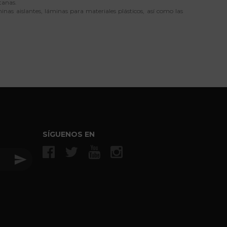
tanas.
nas aislantes, láminas para materiales plásticos, así como las
SÍGUENOS EN