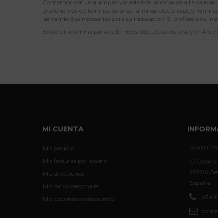
Contamos con una amplia variedad de láminas de alta calidad, d
Disponemos de láminas solares, láminas efecto espejo, láminas
herramientas necesarias para su instalación. Si prefiere una ins
Existe una lámina para cada necesidad, ¿Cuál es la suya?. Ante
MI CUENTA
INFORM
Grupo Pro
Mis pedidos
Mis facturas por abono
C/ Diseño,
28906 Get
Mis direcciones
España
Mis datos personales
+34 9
Mis cupones de descuento
comer