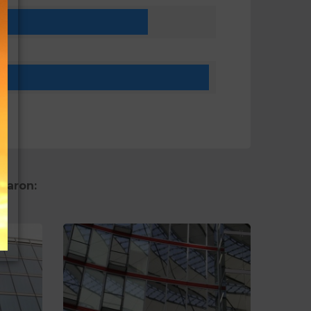
ón
raron: