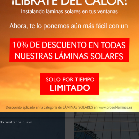
tura más suave y mucho menos
82 %
dad diurna. También combate la
Protección UV / Decoloraci
ransmisión de luz, le sugerimos la
99 %
 lámina-cristal que encontrará a
 afín con la lámina escogida.
ientes que adquirieron este producto también comp
No mostrar de nuevo.