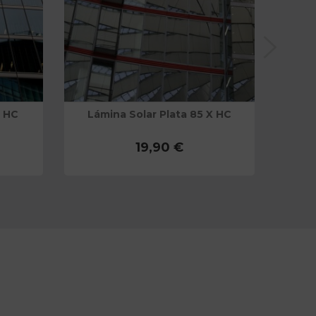
X HC
Lámina Solar Plata 85 X HC
Es
19,90 €