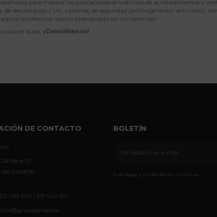
iseñadas para mejorar las prestaciones de todo tipo de acristalamientos y ven
 de decoloración / UV, Láminas de seguridad (antifragmento, antirrobo), lámi
talación profesional, solicite presupuesto sin compromiso.
 cualquier duda,
¡Consúltenos!
ACIÓN DE CONTACTO
BOLETÍN
sol
 26 Nave 33
afe (Madrid)
Suscríbase y reciba ofertas exclusivas
02 052 903 / 917 540 571
cial@grupoprosol.es