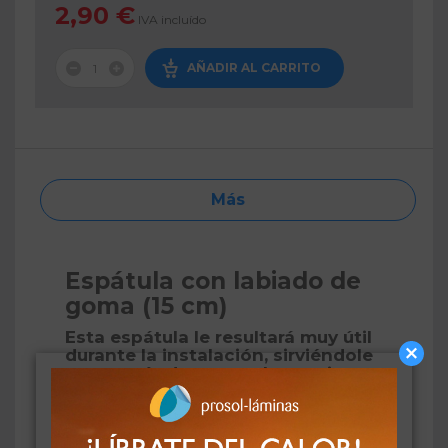
2,90 €
IVA incluído
AÑADIR AL CARRITO
Más
Espátula con labiado de
goma (15 cm)
Esta espátula le resultará muy útil
durante la instalación, sirviéndole
como guía de corte y herramienta
de expulsión del agua sobrante
Espátula rígida con labiado de goma. El canto rígido
puede usarse como guía para cortar la lámina